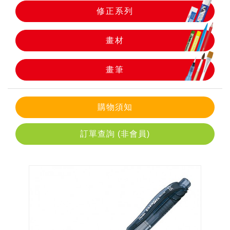
修正系列
畫筆
畫材
畫筆
購物須知
訂單查詢 (非會員)