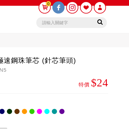
0
0
 極速鋼珠筆芯 (針芯筆頭)
N5
$24
鉛筆芯
木頭鉛筆
特價