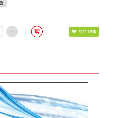
黑色
+
前往結帳