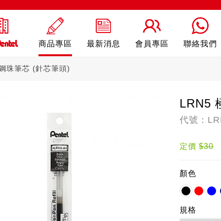
商品專區
最新消息
會員專區
聯絡我們
速鋼珠筆芯 (針芯筆頭)
LRN5
代號：LR
ling
自動鉛筆
自動
定價
$30
顏色
規格