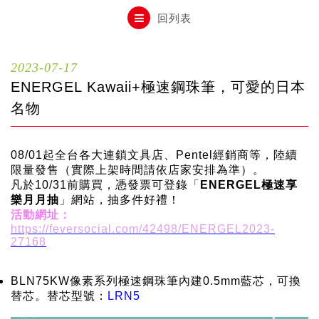
自動鉛筆
回列表
自動鉛筆芯
2023-07-17
ENERGEL Kawaii+極速鋼珠筆，可愛的日本
木頭鉛筆
名物
08/01起全台各大連鎖文具店、Pentel經銷商等，陸續
水性筆
限量發售（實際上架時間請依店家安排為準）。
凡於10/31前購買，憑發票可登錄「
ENERGEL極速享
樂月月抽
」網站，抽多件好禮！
油性筆
活動網址：
https://feversocial.com/42498/ENERGEL2023-
27168
修正系列
BLN75KW像素系列極速鋼珠筆內建0.5mm藍芯，可換
替芯。替芯型號：
LRN5
畫材