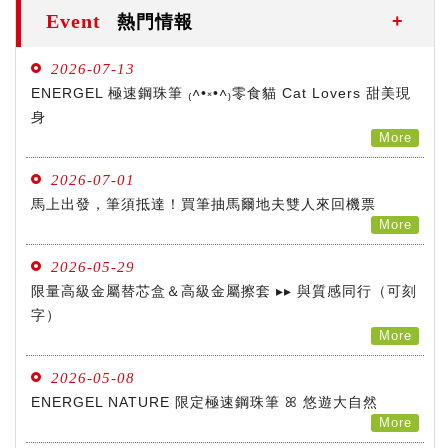
自動鉛筆
Event
熱門情報
2026-07-13
自動鉛筆芯
ENERGEL 極速鋼珠筆 ₍˄•༝•˄₎零食貓 Cat Lovers 甜美現
身
More
木頭鉛筆
2026-07-01
馬上出發，筆須抵達！買筆抽馬爾地夫雙人來回機票
水性筆
More
2026-05-29
油性筆
限量高級金屬替芯盒＆高級金屬擦套 ▸▸ 與質感同行（可刻
字）
More
修正系列
2026-05-08
ENERGEL NATURE 限定極速鋼珠筆 ꕤ 悠遊大自然
More
畫材