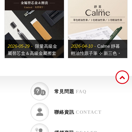
2026-05-29
限量高級金
2026-04-10
Calme 靜暮
屬替芯盒＆高級金屬擦套
輕油性原子筆 ⊹ 新三色・
▸▸ 與質感同行（可刻字）
個性鮮明的中性色調
常見問題
FAQ
聯絡資訊
CONTACT