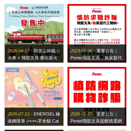
2026-04-17
阿里山林鐵小
2023-07-26
重要公告｜
火車 × 飛龍文具 擦出新火
Pentel飛龍文具，無家庭代
花！
工職缺
2026-07-13
ENERGEL 極
2026-01-20
重要公告｜
速鋼珠筆 ₍˄•༝•˄₎零食貓 Cat
Pentel飛龍文具提醒慎選網
Lovers 甜美現身
路購物平台