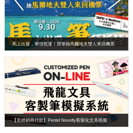
馬上出發，筆須抵達！買筆抽馬爾地夫雙人來回機票
【至經銷商付款】Pentel Novelty客製化文具模擬