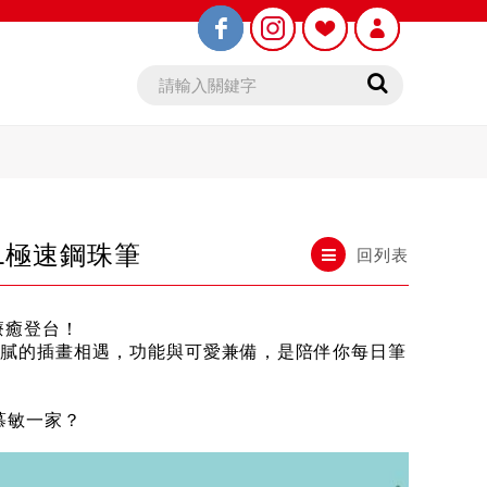
GEL極速鋼珠筆
回列表
鉛筆芯
木頭鉛筆
療癒登台！
細膩的插畫相遇，功能與可愛兼備，是陪伴你每日筆
慕敏一家？