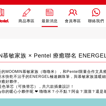
商品專區
最新消息
會員專區
聯絡我們
N慕敏家族 × Pentel 療癒聯名 ENER
ling
自動鉛筆
自動
的MOOMIN慕敏家族（嚕嚕米），和Pentel限量合作文具
墨水快乾不沾手的ENERGEL極速鋼珠筆，與慕敏家族溫暖
療癒好夥伴。
m藍色筆芯（可換替芯），共六款插畫設計！
為你的暖心小夥伴呢 ❤ 嚕嚕米？小不點？阿金？溜溜？還是