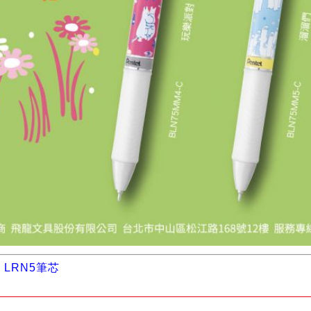
】
LRN5筆芯