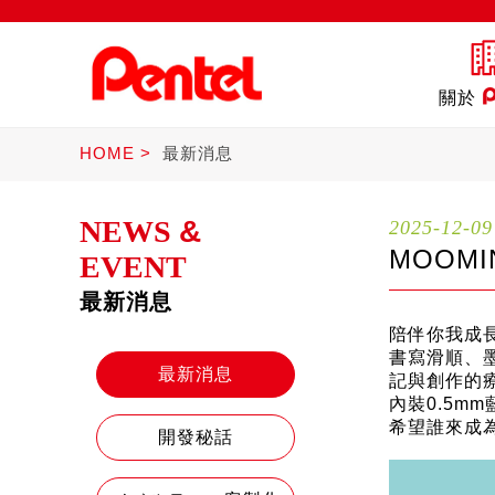
關於
HOME
最新消息
NEWS
&
2025-12-09
MOOMI
EVENT
最新消息
商品
書寫筆
Ster
陪伴你我成長
書寫滑順、
最新消息
記與創作的
內裝0.5m
希望誰來成
開發秘話