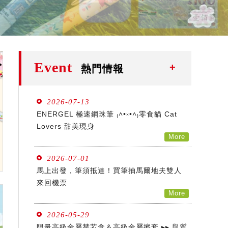
Event
熱門情報
2026-07-13
ENERGEL 極速鋼珠筆 ₍˄•༝•˄₎零食貓 Cat
Lovers 甜美現身
More
2026-07-01
馬上出發，筆須抵達！買筆抽馬爾地夫雙人
來回機票
More
2026-05-29
限量高級金屬替芯盒＆高級金屬擦套 ▸▸ 與質