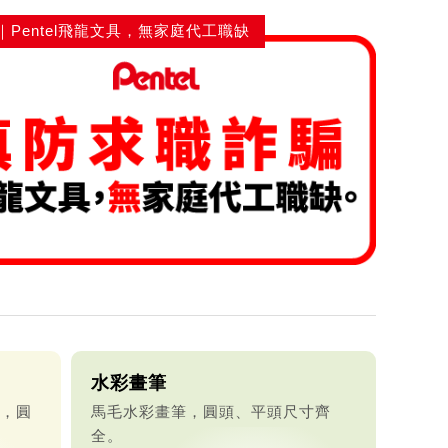
｜Pentel飛龍文具，無家庭代工職缺
水彩畫筆
，圓
馬毛水彩畫筆，圓頭、平頭尺寸齊
全。