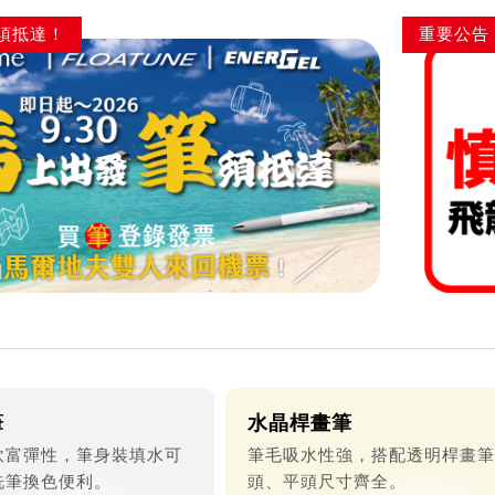
須抵達！
重要公告
筆
水晶桿畫筆
軟富彈性，筆身裝填水可
筆毛吸水性強，搭配透明桿畫筆
洗筆換色便利。
頭、平頭尺寸齊全。