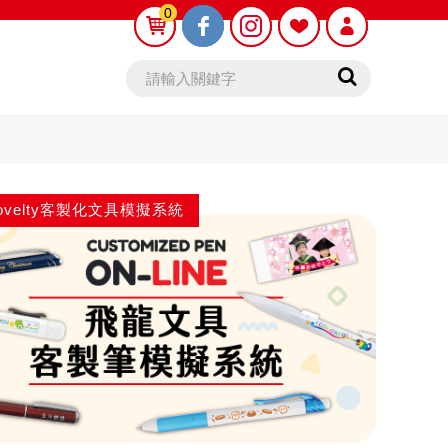
0
0
 Novelty客製化文具模擬系統
自動鉛筆芯
木頭鉛筆