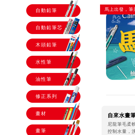
馬上出發，筆
自動鉛筆
自動鉛筆芯
木頭鉛筆
水性筆
油性筆
修正系列
畫材
自來水畫
尼龍筆毛柔
畫筆
控制水量，