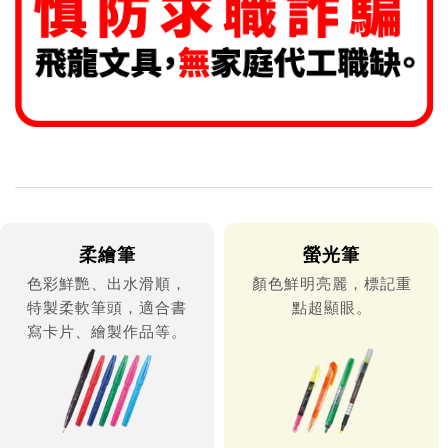
柔繪筆
螢光筆
色彩鮮艷、出水滑順，
顏色鮮明亮麗，標記重
特製柔軟筆頭，適合書
點超顯眼。
寫卡片、繪製作品等。