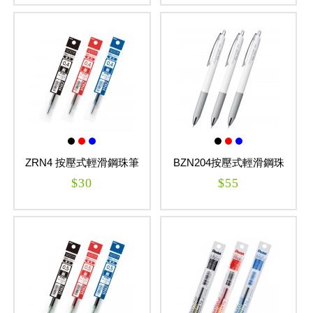
自動鉛筆
自動鉛筆芯
木頭鉛筆
水性筆
ZRN4 按壓式輕滑鋼珠筆
BZN204按壓式輕滑鋼珠
芯 FLOATUNE
筆 0.4mm FLOATUNE
$30
$55
油性筆
修正系列
畫材