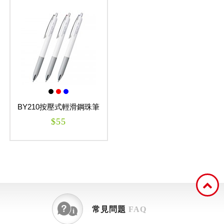
BY210按壓式輕滑鋼珠筆
(水性) 1.0mm
$55
FLOATUNE
常見問題
FAQ