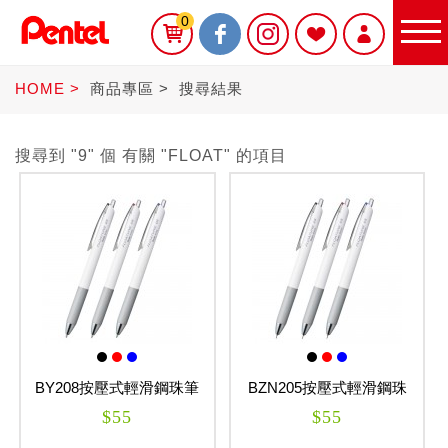
0
HOME
商品專區
搜尋結果
搜尋到 "9" 個 有關 "FLOAT" 的項目
限定商品
書寫筆
Sterling
BY208按壓式輕滑鋼珠筆
BZN205按壓式輕滑鋼珠
(水性) 0.8mm
筆 0.5mm FLOATUNE
$55
$55
FLOATUNE