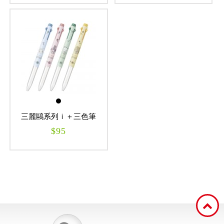
自動鉛筆
自動鉛筆芯
木頭鉛筆
水性筆
三麗鷗系列ｉ＋三色筆
$95
油性筆
修正系列
畫材