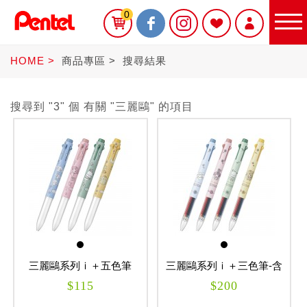
0
HOME
商品專區
搜尋結果
搜尋到 "3" 個 有關 "三麗鷗" 的項目
限定商品
書寫筆
Sterling
三麗鷗系列ｉ＋五色筆
三麗鷗系列ｉ＋三色筆-含
芯
$115
$200