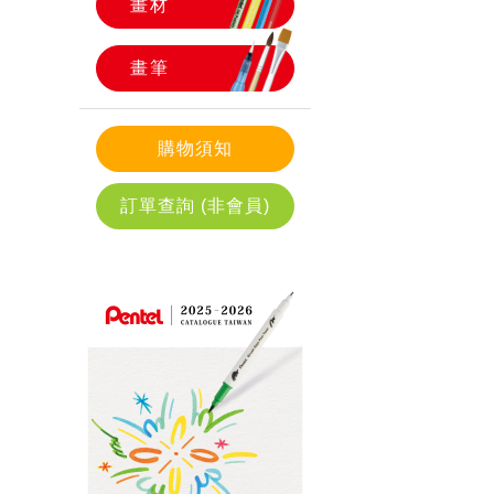
畫材
畫筆
購物須知
訂單查詢 (非會員)