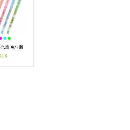
 螢光筆 兔年版
$18