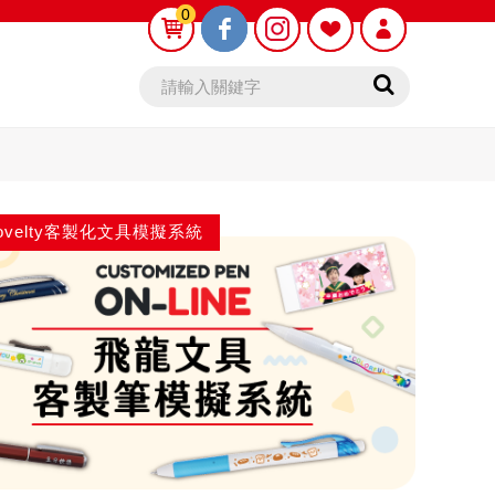
0
0
 Novelty客製化文具模擬系統
動鉛筆芯
木頭鉛筆