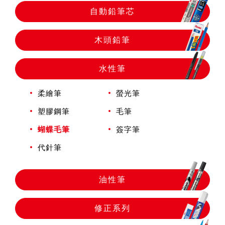
自動鉛筆
自動鉛筆芯
自動鉛筆芯
木頭鉛筆
水性筆
木頭鉛筆
柔繪筆
螢光筆
水性筆
塑膠鋼筆
毛筆
蝴蝶毛筆
簽字筆
油性筆
代針筆
油性筆
修正系列
修正系列
畫材