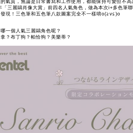
穩的氣質，無論是日常書寫和工作使用，都能保持可愛但不
1年「三麗鷗肖像大賞」前四名人氣角色，做為本次i+多色筆
發現！三色筆和五色筆八款圖案完全不一樣唷o(≧v≦)o
走哪一個人氣三麗鷗角色呢？
喜拿？布丁狗？帕恰狗？美樂蒂？