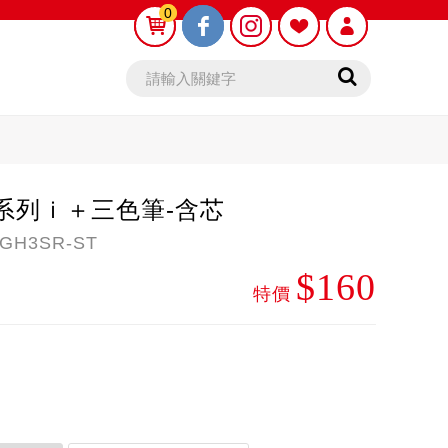
0
0
系列ｉ＋三色筆-含芯
H3SR-ST
$160
鉛筆芯
木頭鉛筆
特價