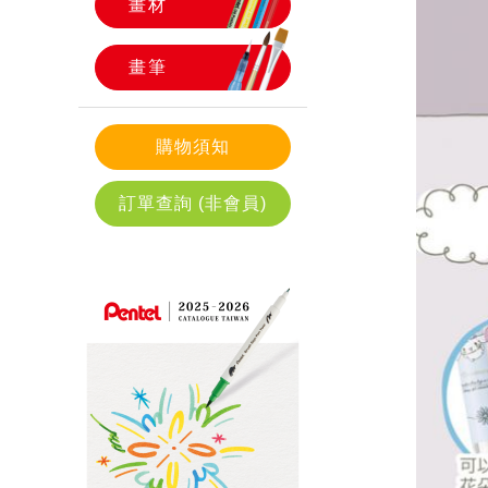
畫材
畫筆
購物須知
訂單查詢 (非會員)