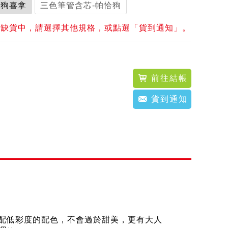
耳狗喜拿
三色筆管含芯-帕恰狗
前缺貨中，請選擇其他規格，或點選「貨到通知」。
前往結帳
貨到通知
）
配低彩度的配色，不會過於甜美，更有大人