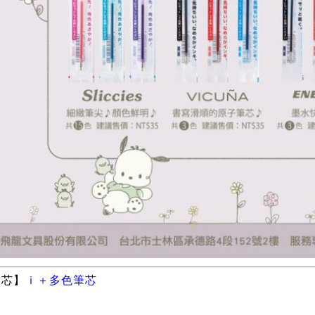
替芯】
ｉ＋多色筆芯