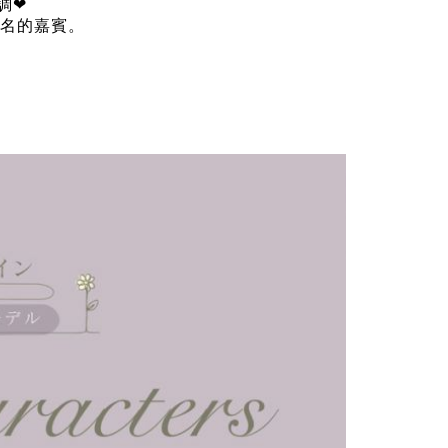
高調❤
聯名的嘉賓。