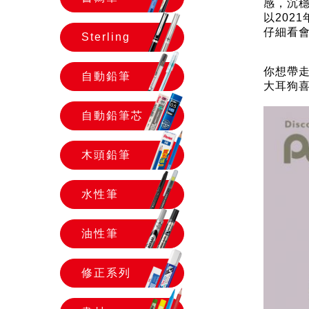
感，沉
以202
仔細看會
Sterling
你想帶
自動鉛筆
大耳狗
自動鉛筆芯
木頭鉛筆
水性筆
油性筆
修正系列