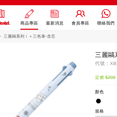
商品專區
最新消息
會員專區
聯絡我們
三麗鷗系列ｉ＋三色筆-含芯
三麗鷗
代號：XBG
ling
自動鉛筆
自動
定價
$200
顏色
規格