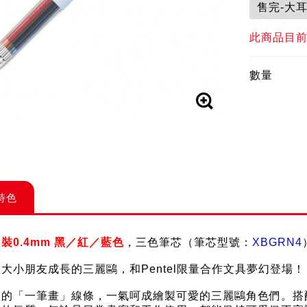
售完-大
此商品目
數量
特色
裝0.4mm 黑／紅／藍色
，三色筆芯（筆芯型號：
XBGRN4
大小朋友成長的三麗鷗，和Pentel限量合作文具夢幻登場！
見的「一筆畫」線條，一氣呵成繪製可愛的三麗鷗角色們。搭