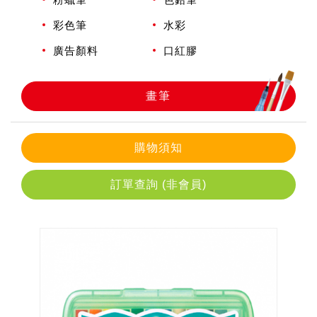
彩色筆
水彩
畫筆
廣告顏料
口紅膠
畫筆
購物須知
訂單查詢 (非會員)