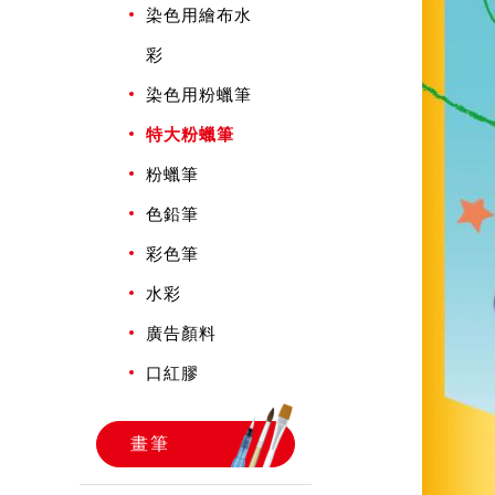
染色用繪布水
彩
染色用粉蠟筆
特大粉蠟筆
粉蠟筆
色鉛筆
彩色筆
水彩
廣告顏料
口紅膠
畫筆