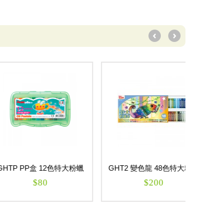
PP盒 12色特大粉蠟
GHT2 變色龍 48色特大粉蠟
GHT2
筆
筆
$80
$200