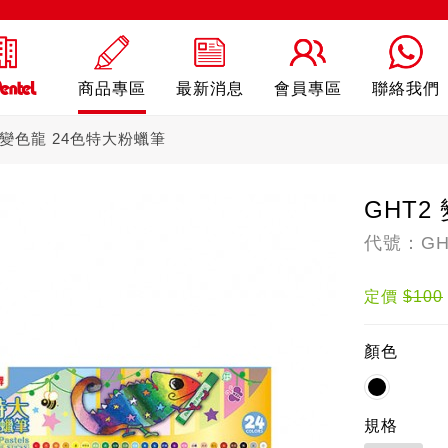
商品專區
最新消息
會員專區
聯絡我們
2 變色龍 24色特大粉蠟筆
GHT2
代號：GHT
ling
自動鉛筆
自動
定價
$100
顏色
規格