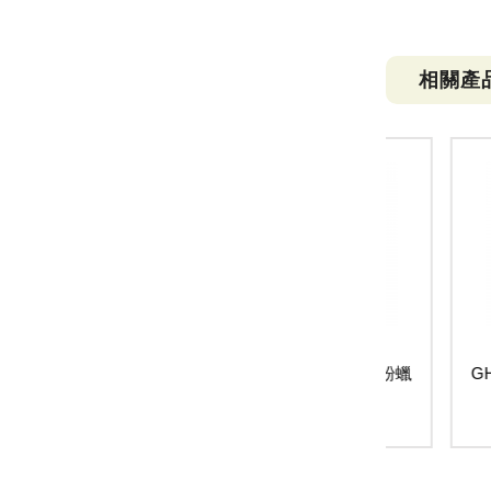
相關產
GHTP PP盒 24色特大粉蠟
GHTP P
筆
$125
大粉蠟筆 63入/
盒
250