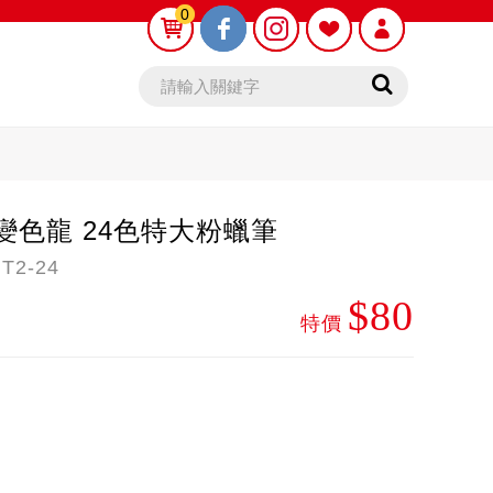
0
0
 變色龍 24色特大粉蠟筆
2-24
$80
鉛筆芯
木頭鉛筆
特價