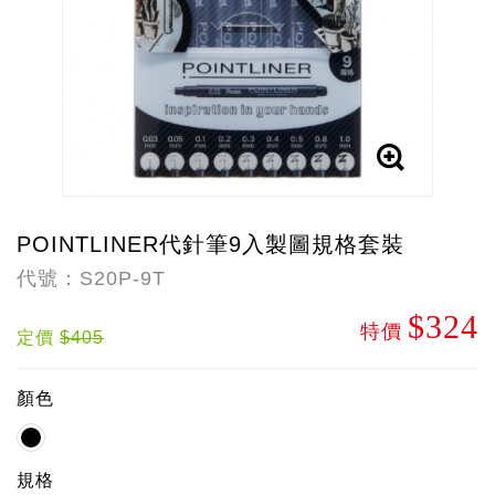
POINTLINER代針筆9入製圖規格套裝
代號：S20P-9T
$324
特價
定價
$405
顏色
規格