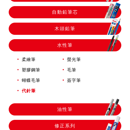
自動鉛筆
自動鉛筆芯
自動鉛筆芯
木頭鉛筆
木頭鉛筆
水性筆
柔繪筆
螢光筆
水性筆
塑膠鋼筆
毛筆
蝴蝶毛筆
簽字筆
油性筆
代針筆
修正系列
油性筆
畫材
修正系列