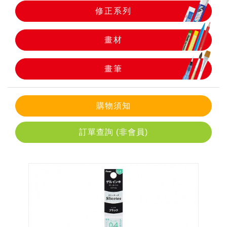
修正系列
畫筆
畫材
畫筆
購物須知
訂單查詢 (非會員)