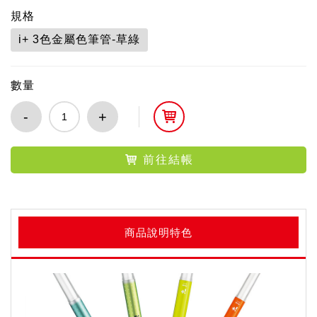
規格
i+ 3色金屬色筆管-草綠
數量
-
+
前往結帳
商品說明特色