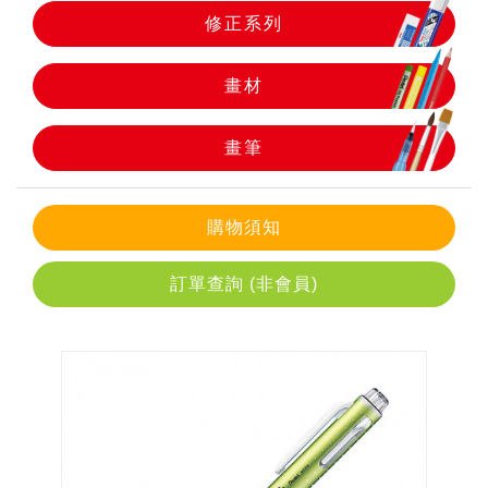
修正系列
畫筆
畫材
畫筆
購物須知
訂單查詢 (非會員)