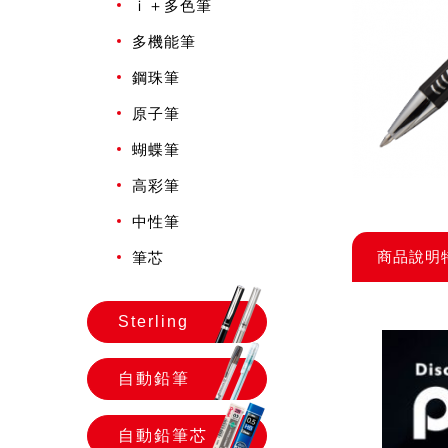
ｉ＋多色筆
多機能筆
鋼珠筆
原子筆
蝴蝶筆
高彩筆
中性筆
商品說明
筆芯
Sterling
自動鉛筆
自動鉛筆芯