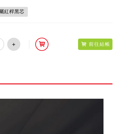
金屬紅桿黑芯
+
前往結帳