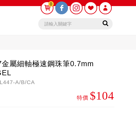
0
0
47金屬細軸極速鋼珠筆0.7mm
GEL
447-A/B/CA
鉛筆芯
木頭鉛筆
$104
特價