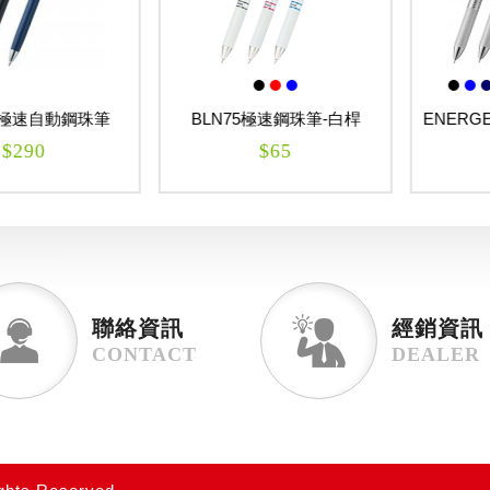
05極速自動鋼珠筆
BLN75極速鋼珠筆-白桿
ENERGE
m ENERGEL
0.5mm ENERGEL
$290
$65
聯絡資訊
經銷資訊
CONTACT
DEALER