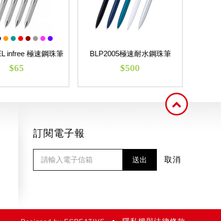
L infree 極速鋼珠筆
BLP2005極速耐水鋼珠筆
BLN1
0.5mm ENERGEL ES
$65
$500
訂閱電子報
送出
取消