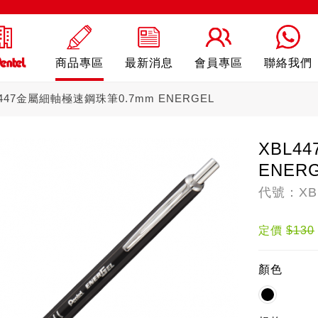
商品專區
最新消息
會員專區
聯絡我們
L447金屬細軸極速鋼珠筆0.7mm ENERGEL
XBL4
ENER
代號：XBL
ling
自動鉛筆
自動
定價
$130
顏色