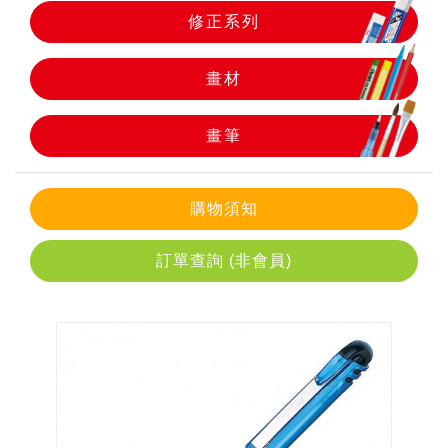
修正系列
畫筆
畫材
畫筆
購物須知
訂單查詢 (非會員)