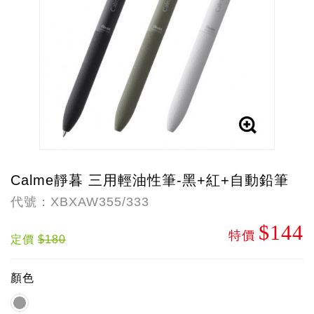
Calme靜暮 三用輕油性筆-黑+紅+自動鉛筆
代號：XBXAW355/333
$144
特價
定價
$180
顏色