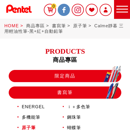
0
HOME
商品專區
書寫筆
原子筆
Calme靜暮 三
用輕油性筆-黑+紅+自動鉛筆
PRODUCTS
商品專區
限定商品
限定商品
書寫筆
書寫筆
ENERGEL
ｉ＋多色筆
Sterling
多機能筆
鋼珠筆
原子筆
蝴蝶筆