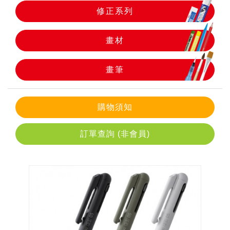
修正系列
畫筆
畫材
畫筆
購物須知
訂單查詢 (非會員)