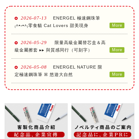
自動鉛筆
2026-07-13
ENERGEL 極速鋼珠筆
自動鉛筆芯
₍˄•༝•˄₎零食貓 Cat Lovers 甜美現身
More
2026-05-29
限量高級金屬替芯盒＆高
木頭鉛筆
級金屬擦套 ▸▸ 與質感同行（可刻字）
More
2026-05-08
ENERGEL NATURE 限
水性筆
定極速鋼珠筆 ꕤ 悠遊大自然
More
油性筆
修正系列
畫材