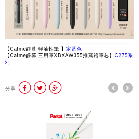
【Calme靜暮 輕油性筆 】
定番色
【Calme靜暮 三用筆XBXAW355推薦鉛筆芯】
C275系
列
分享