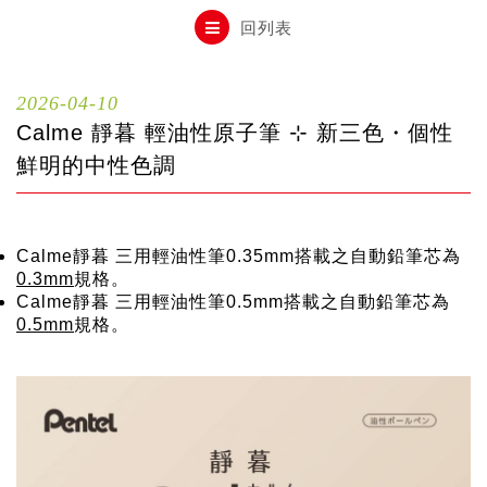
自動鉛筆
回列表
自動鉛筆芯
2026-04-10
Calme 靜暮 輕油性原子筆 ⊹ 新三色・個性
木頭鉛筆
鮮明的中性色調
水性筆
Calme靜暮 三用輕油性筆0.35mm搭載之自動鉛筆芯為
0.3mm
規格。
Calme靜暮 三用輕油性筆0.5mm搭載之自動鉛筆芯為
油性筆
0.5mm
規格。
修正系列
畫材