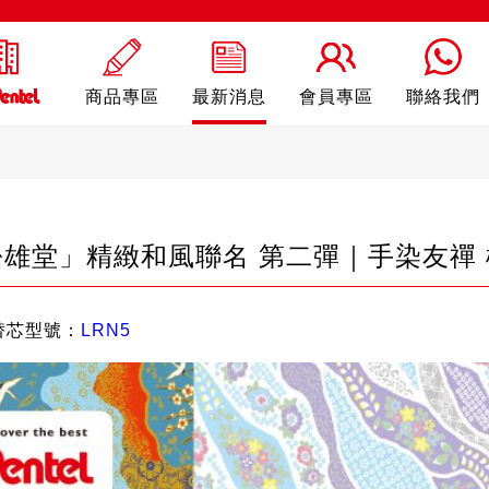
商品專區
最新消息
會員專區
聯絡我們
雄堂」精緻和風聯名 第二彈｜手染友禪
ling
自動鉛筆
自動
替芯型號：
LRN5